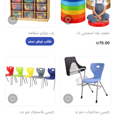
مقعد بفه اسفنجي دا...
رف جوارير شفافة
طلب عرض سعر
₪70.00
كرسي محاضرات مع يد
كرسي بلاستيك مع حد...