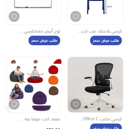
كرسي بلاستك صب ارت...
لوح أبيض مغناطيسي ...
طلب عرض سعر
طلب عرض سعر
كرسي مكتب Office C...
مقعد كنب صوفا بفة ...
طلب عرض سعر