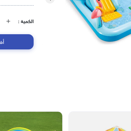
الكمية
أض