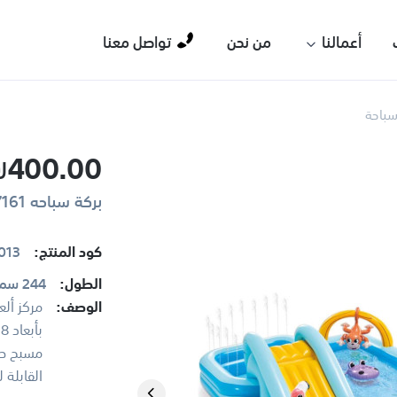
أعمالنا
من نحن
تواصل معنا
سباحة
₪400.00
بركة سباحه 57161 Swimming Pool INTEX
كود المنتج:
013
الطول:
244 سم
الوصف:
مسبح صغي
القابلة 