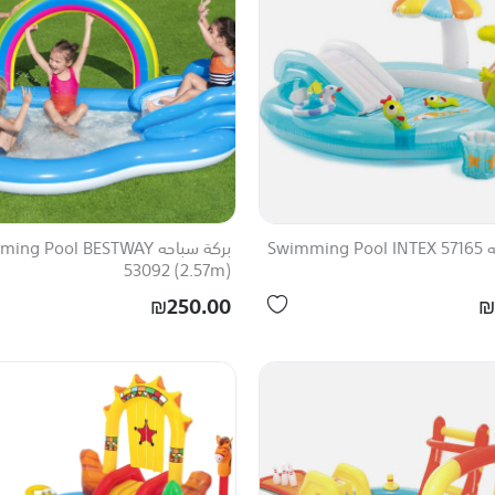
Swimm
بركة سباحه ng Pool BESTWAY
53092 (2.57m)
₪250.00
₪