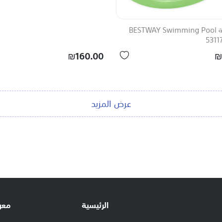
بركة سباحة BESTWAY Swimming Pool
5311
₪160.00
₪
عرض المزيد
الرئيسية
معر