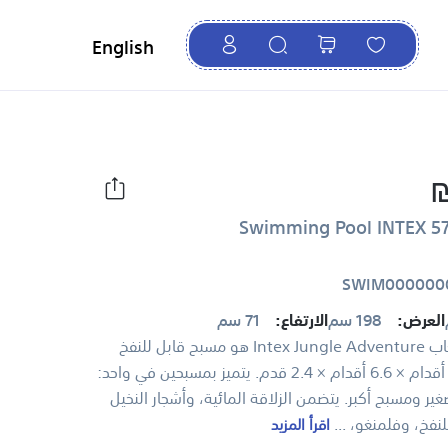
English
SWIM000000
العرض:
198 سم
الارتفاع:
71 سم
مركز ألعاب Intex Jungle Adventure هو مسبح قابل للنفخ
بأبعاد 8 أقدام × 6.6 أقدام × 2.4 قدم. يتميز بمسبحين في واحد:
ر ومسبح أكبر. يتضمن الزلاقة المائية، وأشجار النخيل
للنفخ، وفلمنغو، ...
اقرأ المزيد