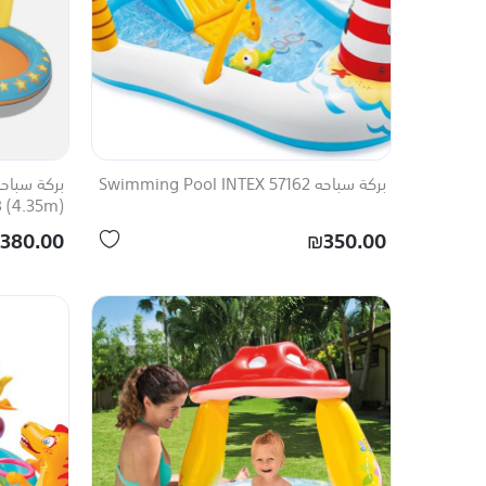
بركة سباحه 57162 Swimming Pool INTEX
 (4.35m)
380.00
₪350.00