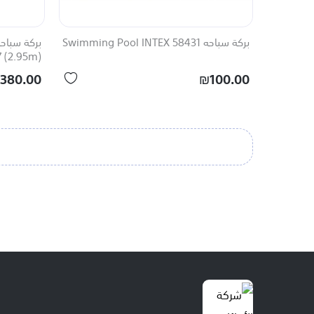
بركة سباحه 58431 Swimming Pool INTEX
7 (2.95m)
380.00
₪100.00