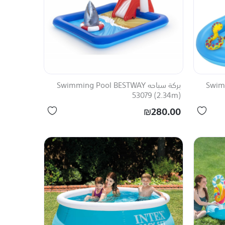
Swimmi
بركة سباحه Swimming Pool BESTWAY
53079 (2.34m)
₪280.00